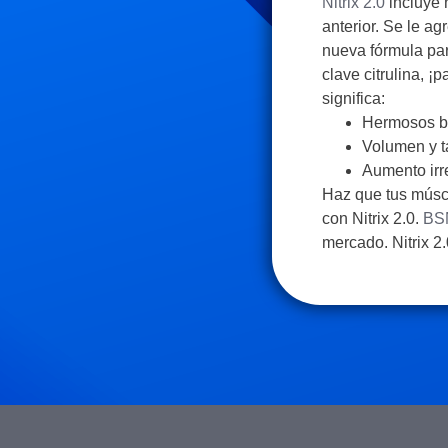
Nitrix 2.0
incluye 
anterior. Se le ag
nueva fórmula par
clave citrulina, ¡
significa:
Hermosos b
Volumen y t
Aumento irr
Haz que tus músc
con Nitrix 2.0.
BS
mercado. Nitrix 