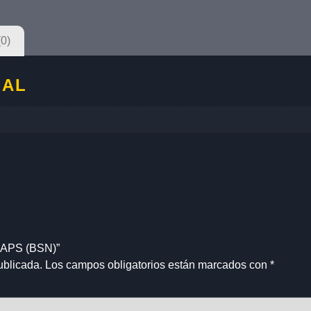
(0)
NAL
0CAPS (BSN)”
ublicada.
Los campos obligatorios están marcados con
*