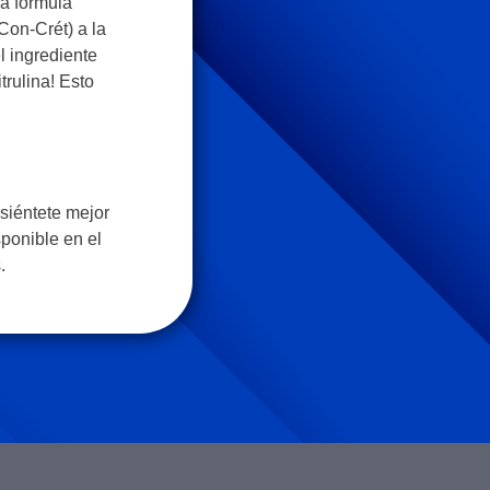
a fórmula
Con-Crét) a la
l ingrediente
trulina! Esto
siéntete mejor
sponible en el
.