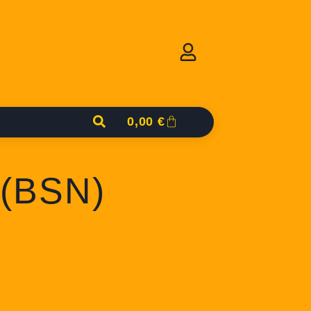
0,00
€
 (BSN)